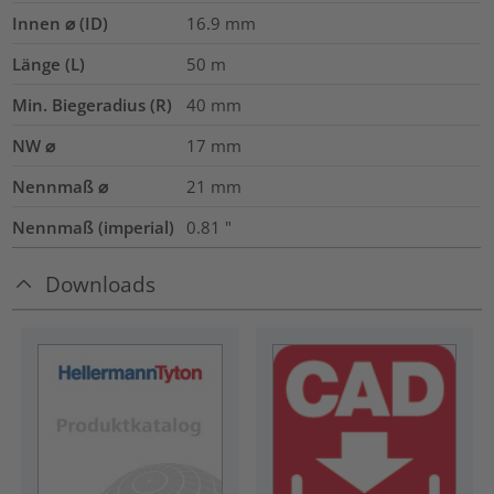
Innen ⌀ (ID)
16.9
mm
Länge (L)
50
m
Min. Biegeradius (R)
40
mm
NW ⌀
17
mm
Nennmaß ⌀
21
mm
Nennmaß (imperial)
0.81
"
Downloads