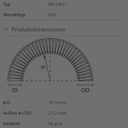
Typ
HG-LW21
Wendeltyp
Fein
Produktdimensionen
⌀ D
16.9
mm
Außen ⌀ (OD)
21.2
mm
Gewicht
56
g/m