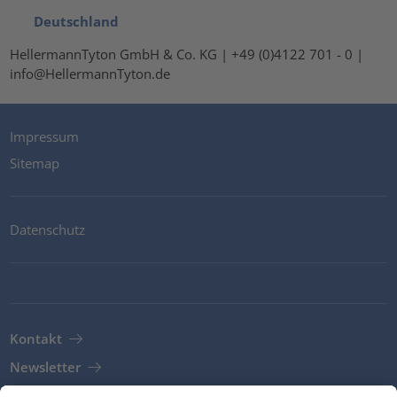
Deutschland
HellermannTyton GmbH & Co. KG | +49 (0)4122 701 - 0 |
info@HellermannTyton.de
Impressum
Sitemap
Datenschutz
Kontakt
Newsletter