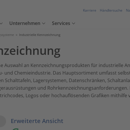
Karriere
Händlersuche
Na
Unternehmen
Services
ssysteme
>
Industrielle Kennzeichnung
nnzeichnung
che Auswahl an Kennzeichnungsprodukten für industriell
Bau- und Chemieindustrie. Das Hauptsortiment umfasst selbst
len Schalttafeln, Lagersystemen, Datenschränken, Schaltan
agerausrüstungen und Rohrkennzeichnungsanforderungen. Di
 Strichcodes, Logos oder hochauflösenden Grafiken mithilf
w Options
Erweiterte Ansicht