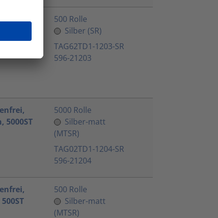
e
500 Rolle
Silber (SR)
TAG62TD1-1203-SR
596-21203
enfrei,
5000 Rolle
m, 5000ST
Silber-matt
(MTSR)
TAG02TD1-1204-SR
596-21204
enfrei,
500 Rolle
 500ST
Silber-matt
(MTSR)