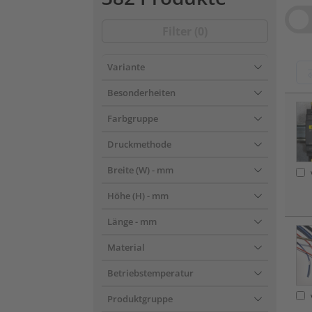
Filter (
0
)
Variante
Besonderheiten
???pr
Farbgruppe
Druckmethode
Breite (W)
- mm
Höhe (H)
- mm
Länge
- mm
Material
Betriebstemperatur
Produktgruppe