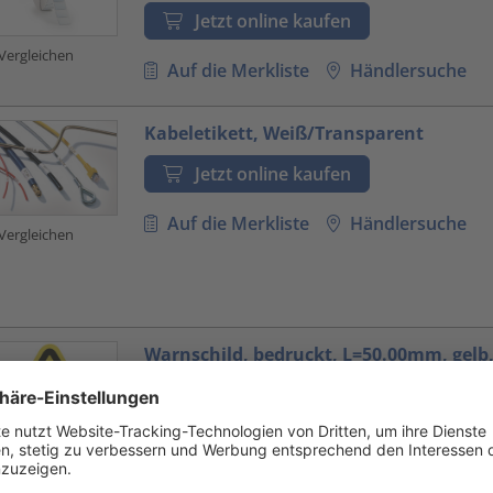
Jetzt online kaufen
Vergleichen
Auf die Merkliste
Händlersuche
Kabeletikett, Weiß/Transparent
Jetzt online kaufen
Auf die Merkliste
Händlersuche
Vergleichen
Warnschild, bedruckt, L=50.00mm, gelb
Packung=100ST
Jetzt online kaufen
Auf die Merkliste
Händlersuche
Vergleichen