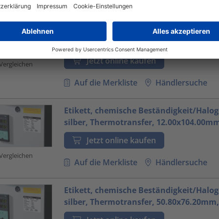
Etikett, manipulationssicher/chemisch
Beständigkeit, silber, Thermotransfer,
50.80x76.20mm, 500ST
Jetzt online kaufen
Vergleichen
Auf die Merkliste
Händlersuche
Etikett, chemische Beständigkeit/Halog
silber, Thermotransfer, 12.00x104.00m
Jetzt online kaufen
Vergleichen
Auf die Merkliste
Händlersuche
Etikett, chemische Beständigkeit/Halog
silber, Thermotransfer, 50.80x76.20mm,