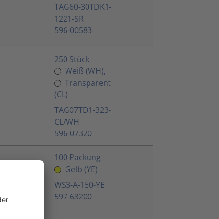
TAG60-30TDK1-
1221-SR
596-00583
250 Stück
Weiß (WH),
Transparent
(CL)
TAG07TD1-323-
CL/WH
596-07320
,
100 Packung
Gelb (YE)
WS3-A-150-YE
597-63200