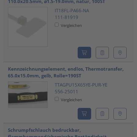
110.0x20.5mm, ⌀1.5-19.0mm, natur, 100ST
IT18FL-PA66-NA
111-81919
Vergleichen
Kennzeichnungselement, endlos, Thermotransfer,
65.0x15.0mm, gelb, Rolle=190ST
TTAGPU15X65YE-PUR-YE
556-25011
Vergleichen
Schrumpfschlauch bedruckbar,
flammhemmend/chemische Beständigkeit,