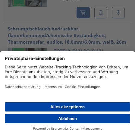
Schrumpfschlauch bedruckbar,
flammhemmend/chemische Beständigkeit,
Thermotransfer, endlos, 18.0mm/6.0mm, weiß, 26m
TCGT18-6WH-PO-X-WH
553-31851
Vergleichen
Schrumpfschlauch bedruckbar,
flammhemmend/chemische Beständigkeit,
Thermotransfer, endlos, 24.0mm/8.0mm, gelb, 26m
TCGT24-8YE-PO-X-YE
Händlersuche
Kontakt
553-32450
Vergleichen