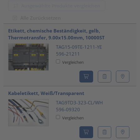
Ausgewählte Produkte vergleichen
Alle Zurücksetzen
???product.list.title???
Etikett, chemische Beständigkeit, gelb,
Thermotransfer, 9.00x15.00mm, 10000ST
TAG15-09TE-1211-YE
596-21211
Vergleichen
Kabeletikett, Weiß/Transparent
TAG9TD3-323-CL/WH
596-09320
Vergleichen