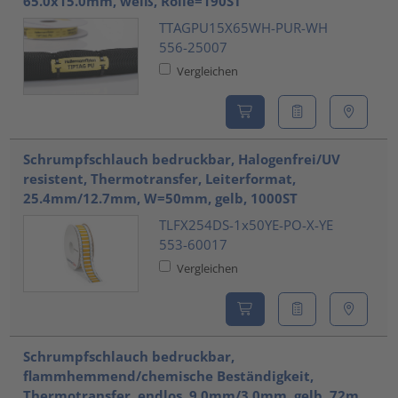
65.0x15.0mm, weiß, Rolle=190ST
TTAGPU15X65WH-PUR-WH
556-25007
Vergleichen
Schrumpfschlauch bedruckbar, Halogenfrei/UV
resistent, Thermotransfer, Leiterformat,
25.4mm/12.7mm, W=50mm, gelb, 1000ST
TLFX254DS-1x50YE-PO-X-YE
553-60017
Vergleichen
Schrumpfschlauch bedruckbar,
flammhemmend/chemische Beständigkeit,
Thermotransfer, endlos, 9.0mm/3.0mm, gelb, 72m