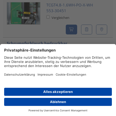
TCGT4.8-1.6WH-PO-X-WH
553-30451
Vergleichen
Schrumpfschlauch bedruckbar,
flammhemmend/chemische Beständigkeit,
Thermotransfer, endlos, 39.0mm/13.0mm, gelb,
10m
TCGT39-13YE-PO-X-YE
553-33950
Vergleichen
Schrumpfschlauch bedruckbar,
Händlersuche
Kontakt
flammhemmend/chemische Beständigkeit,