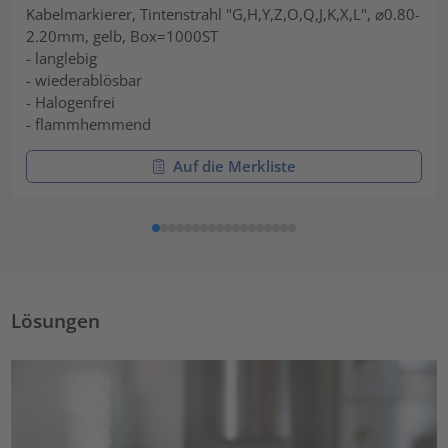
Kabelmarkierer, Tintenstrahl "G,H,Y,Z,O,Q,J,K,X,L", ⌀0.80-
2.20mm, gelb, Box=1000ST
- langlebig
- wiederablösbar
- Halogenfrei
- flammhemmend
Auf die Merkliste
Lösungen