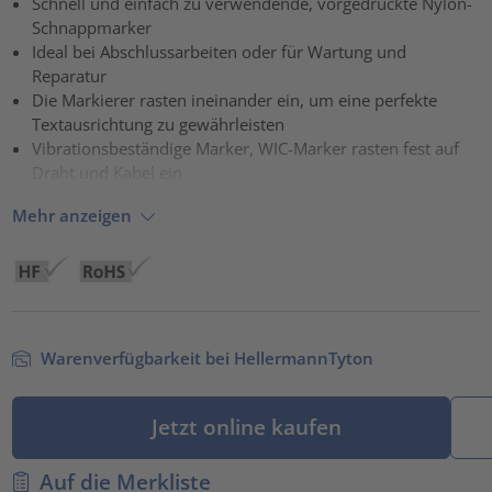
Schnell und einfach zu verwendende, vorgedruckte Nylon-
Schnappmarker
powered by
Usercentrics Consent Management Platform
Ideal bei Abschlussarbeiten oder für Wartung und
Reparatur
Die Markierer rasten ineinander ein, um eine perfekte
Textausrichtung zu gewährleisten
Vibrationsbeständige Marker, WIC-Marker rasten fest auf
Draht und Kabel ein
Mehr anzeigen
Warenverfügbarkeit bei HellermannTyton
Jetzt online kaufen
Auf die Merkliste