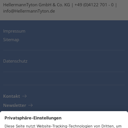
HellermannTyton GmbH & Co. KG | +49 (0)4122 701 - 0 |
info@HellermannTyton.de
Impressum
Sitemap
Datenschutz
Kontakt
Newsletter
AGB