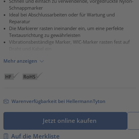
Schnell und einfach zu verwendende, vorgedruckte Nylon-
Schnappmarker
powered by
Usercentrics Consent Management Platform
Ideal bei Abschlussarbeiten oder für Wartung und
Reparatur
Die Markierer rasten ineinander ein, um eine perfekte
Textausrichtung zu gewährleisten
Vibrationsbeständige Marker, WIC-Marker rasten fest auf
Draht und Kabel ein
Mehr anzeigen
Warenverfügbarkeit bei HellermannTyton
Jetzt online kaufen
Auf die Merkliste