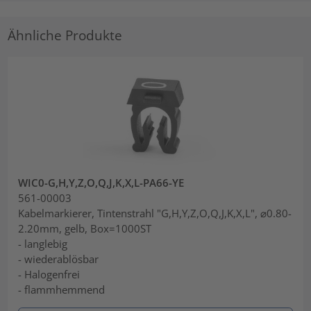
Ähnliche Produkte
WIC0-G,H,Y,Z,O,Q,J,K,X,L-PA66-YE
561-00003
Kabelmarkierer, Tintenstrahl "G,H,Y,Z,O,Q,J,K,X,L", ⌀0.80-
2.20mm, gelb, Box=1000ST
- langlebig
- wiederablösbar
- Halogenfrei
- flammhemmend