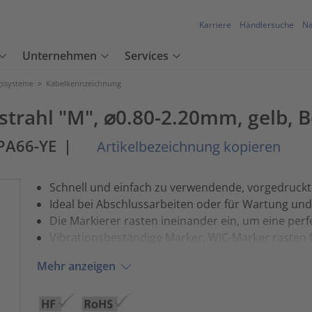
Karriere
Händlersuche
Na
Unternehmen
Services
ssysteme
>
Kabelkennzeichnung
strahl "M", ⌀0.80-2.20mm, gelb, 
PA66-YE
|
Artikelbezeichnung kopieren
Schnell und einfach zu verwendende, vorgedruc
Ideal bei Abschlussarbeiten oder für Wartung un
Die Markierer rasten ineinander ein, um eine per
Vibrationsbeständige Marker, WIC-Marker rasten f
Mehr anzeigen