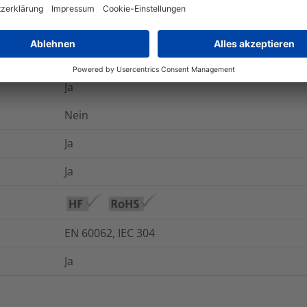
-40 °C bis +85 °C
UL94 V0
Ja
Nein
Ja
Ja
EN 60062, IEC 304
Ja