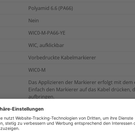
Polyamid 6.6 (PA66)
Nein
WIC0-M-PA66-YE
WIC, aufklickbar
Vorbedruckte Kabelmarkierer
WIC0-M
Das Applizieren der Markierer erfolgt mit dem
Einfach den Markierer auf das Kabel drücken,
aufbringen.
onen
Logistik und Verpackungsdaten
W