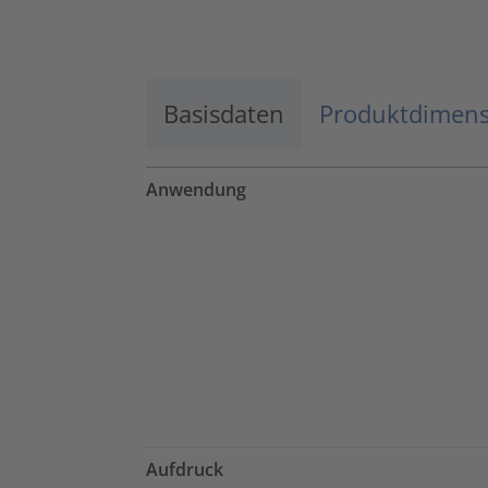
Mehr Informationen
Basisdaten
Akzeptieren
Produktdimen
powered by
Usercentrics Consent
Management Platform
Anwendung
Aufdruck