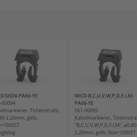
0-SIGN-PA66-YE
WIC0-B,C,U,V,W,P,D,F,I,M-
-00004
PA66-YE
elmarkierer, Tintenstrahl,
561-00005
80-2.20mm, gelb,
Kabelmarkierer, Tintenstra
x=1000ST
"B,C,U,V,W,P,D,F,I,M", ⌀0.80
anglebig
2.20mm, gelb, Box=1000ST