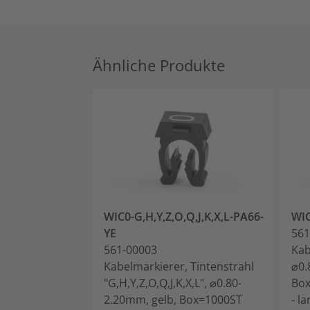
Ähnliche Produkte
WIC0-G,H,Y,Z,O,Q,J,K,X,L-PA66-
WIC
YE
561
561-00003
Kab
Kabelmarkierer, Tintenstrahl
⌀0.
"G,H,Y,Z,O,Q,J,K,X,L", ⌀0.80-
Bo
2.20mm, gelb, Box=1000ST
- l