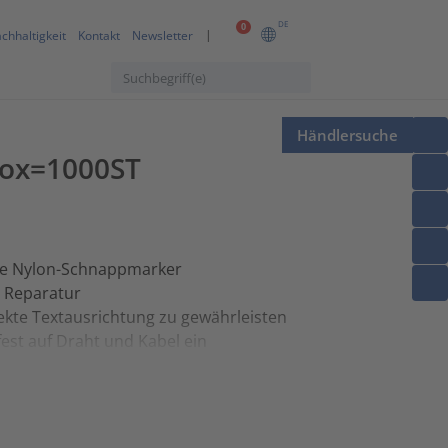
DE
0
chhaltigkeit
Kontakt
Newsletter
Händlersuche
Box=1000ST
kte Nylon-Schnappmarker
d Reparatur
fekte Textausrichtung zu gewährleisten
est auf Draht und Kabel ein