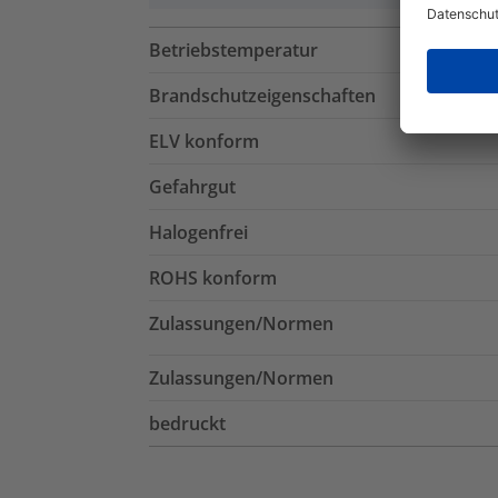
Betriebstemperatur
Brandschutzeigenschaften
ELV konform
Gefahrgut
Halogenfrei
ROHS konform
Zulassungen/Normen
Zulassungen/Normen
bedruckt