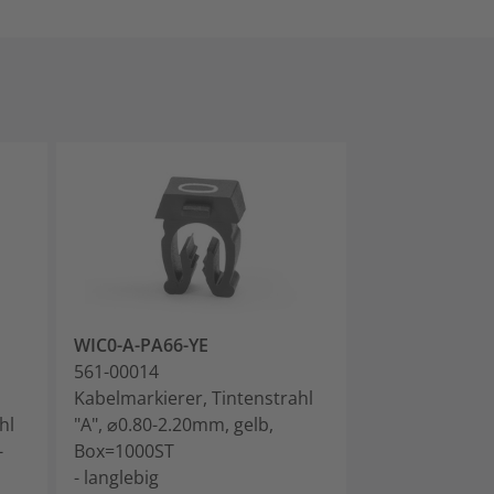
WIC0-A-PA66-YE
WIC0-B-PA66-
561-00014
561-00024
Kabelmarkierer, Tintenstrahl
Kabelmarkierer
hl
"A", ⌀0.80-2.20mm, gelb,
"B", ⌀0.80-2.2
-
Box=1000ST
Box=1000ST
- langlebig
- langlebig