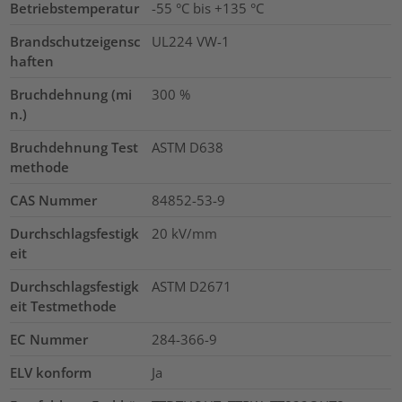
Betriebstemperatur
-55 °C bis +135 °C
Brandschutzeigensc
UL224 VW-1
haften
Bruchdehnung (mi
300
%
n.)
Bruchdehnung Test
ASTM D638
methode
CAS Nummer
84852-53-9
Durchschlagsfestigk
20
kV/mm
eit
Durchschlagsfestigk
ASTM D2671
eit Testmethode
EC Nummer
284-366-9
ELV konform
Ja