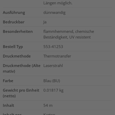
Längen möglich.
Ausführung
dünnwandig
Bedruckbar
Ja
Besonderheiten
flammhemmend, chemische
Beständigkeit, UV resistent
Bestell Typ
553-41253
Druckmethode
Thermotransfer
Druckmethode (Alte
Laserstrahl
rnativ)
Farbe
Blau (BU)
Gewicht pro Einheit
0.01817
kg
(netto)
Inhalt
54
m
Inhalt per
Karton