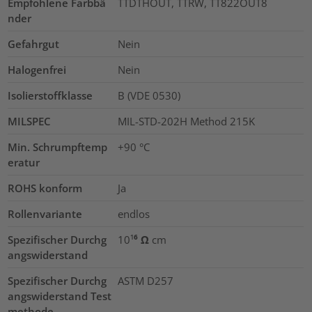
Empfohlene Farbbä
TTDTHOUT, TTRW, TT822OUT8
nder
Gefahrgut
Nein
Halogenfrei
Nein
Isolierstoffklasse
B (VDE 0530)
MILSPEC
MIL-STD-202H Method 215K
Min. Schrumpftemp
+90 °C
eratur
ROHS konform
Ja
Rollenvariante
endlos
Spezifischer Durchg
10¹⁶ Ω cm
angswiderstand
Spezifischer Durchg
ASTM D257
angswiderstand Test
methode