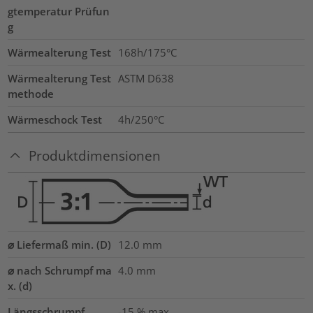
gtemperatur Prüfun
g
Wärmealterung Test
168h/175°C
Wärmealterung Test
ASTM D638
methode
Wärmeschock Test
4h/250°C
Produktdimensionen
⌀ Liefermaß min. (D)
12.0
mm
⌀ nach Schrumpf ma
4.0
mm
x. (d)
Längsschrumpf
-15 % max.