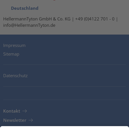
Deutschland
HellermannTyton GmbH & Co. KG | +49 (0)4122 701 - 0 |
info@HellermannTyton.de
Impressum
Sitemap
Datenschutz
Kontakt
Newsletter