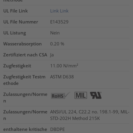
UL File Link
Link
Link
UL File Nummer
E143529
UL Listung
Nein
Wasserabsorption
0.20
%
Zertifiziert nach CSA
Ja
Zugfestigkeit
11.00
N/mm²
Zugfestigkeit Testm
ASTM D638
ethode
Zulassungen/Norme
n
Zulassungen/Norme
ANSI/UL 224, C22.2 no. 198.1-99, MIL-
n
STD-202H Method 215K
enthaltene kritische
DBDPE