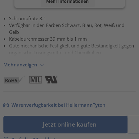
Mehr Informationen
Akzeptieren
Schrumpfrate 3:1
Verfügbar in den Farben Schwarz, Blau, Rot, Weiß und
powered by
Usercentrics Consent Management Platform
Gelb
Kabeldurchmesser 39 mm bis 1 mm
Gute mechanische Festigkeit und gute Beständigkeit gegen
organische Lösungsmittel und Chemikalien
Mehr anzeigen
Warenverfügbarkeit bei HellermannTyton
Jetzt online kaufen