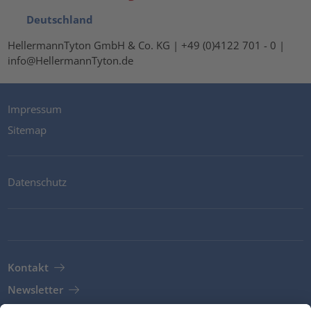
Deutschland
HellermannTyton GmbH & Co. KG | +49 (0)4122 701 - 0 |
info@HellermannTyton.de
Impressum
Sitemap
Datenschutz
Kontakt
Newsletter