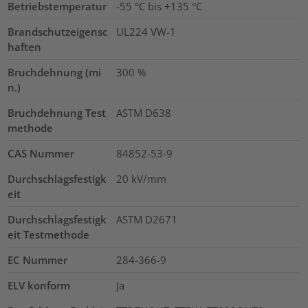
Betriebstemperatur
-55 °C bis +135 °C
Brandschutzeigensc
UL224 VW-1
haften
Bruchdehnung (mi
300
%
n.)
Bruchdehnung Test
ASTM D638
methode
CAS Nummer
84852-53-9
Durchschlagsfestigk
20
kV/mm
eit
Durchschlagsfestigk
ASTM D2671
eit Testmethode
EC Nummer
284-366-9
ELV konform
Ja