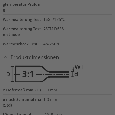
gtemperatur Prüfun
g
Wärmealterung Test
168h/175°C
Wärmealterung Test
ASTM D638
methode
Wärmeschock Test
4h/250°C
Produktdimensionen
⌀ Liefermaß min. (D)
3.0
mm
⌀ nach Schrumpf ma
1.0
mm
x. (d)
Längsschrumpf
-15 % max.