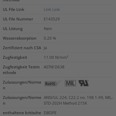
UL File Link
Link
Link
UL File Nummer
E143529
UL Listung
Nein
Wasserabsorption
0.20
%
Zertifiziert nach CSA
Ja
Zugfestigkeit
11.00
N/mm²
Zugfestigkeit Testm
ASTM D638
ethode
Zulassungen/Norme
n
Zulassungen/Norme
ANSI/UL 224, C22.2 no. 198.1-99, MIL-
n
STD-202H Method 215K
enthaltene kritische
DBDPE