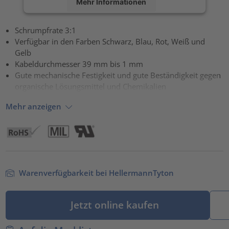
Mehr Informationen
Akzeptieren
Schrumpfrate 3:1
Verfügbar in den Farben Schwarz, Blau, Rot, Weiß und
powered by
Usercentrics Consent Management Platform
Gelb
Kabeldurchmesser 39 mm bis 1 mm
Gute mechanische Festigkeit und gute Beständigkeit gegen
organische Lösungsmittel und Chemikalien
Mehr anzeigen
Warenverfügbarkeit bei HellermannTyton
Jetzt online kaufen