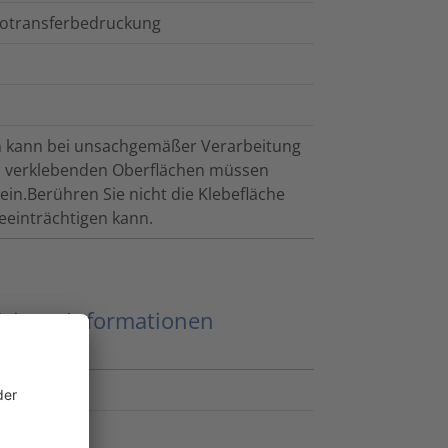
motransferbedruckung
ten kann bei unsachgemäßer Verarbeitung
u verklebenden Oberflächen müssen
ein.Berühren Sie nicht die Klebefläche
eeinträchtigen kann.
eitere Informationen