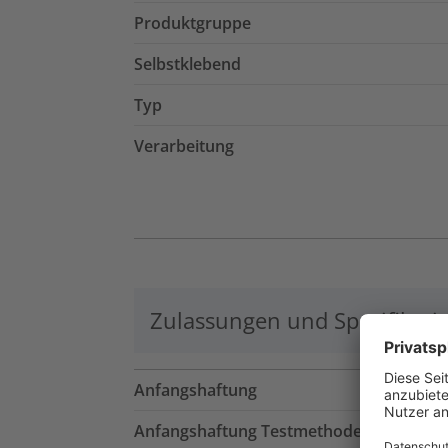
Produktgruppe
Selbstklebend
Typ
Verarbeitung
Zulassungen und Spezifikati
Anfangshaftung
Anfangshaftung Testmethode