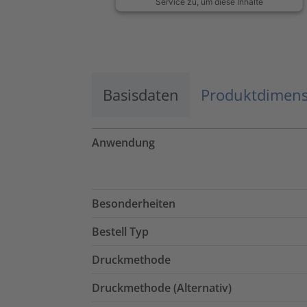
Service zu, um diese Inhalte
anzuzeigen.
Mehr Informationen
Basisdaten
Akzeptieren
Produktdimen
powered by
Usercentrics Consent
Management Platform
Anwendung
Besonderheiten
Bestell Typ
Druckmethode
Druckmethode (Alternativ)