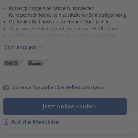
Kostengünstige Alternative zu gravierten
powered by
Usercentrics Consent Management Platform
Kunststoffschildern, kein zusätzlicher Schildträger nötig
Optimaler Halt auch auf unebenen Oberflächen
Abgerundete Ecken garantieren bessere Endhaftung
Drucken von kontrastreichen Texten und Barcodes
Mehr anzeigen
Warenverfügbarkeit bei HellermannTyton
Jetzt online kaufen
Auf die Merkliste