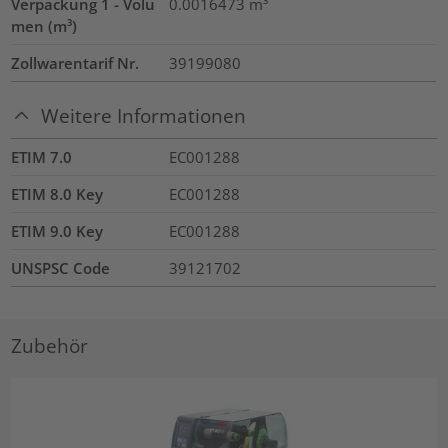
Verpackung 1 - Volu
0.0016473
m³
men (m³)
Zollwarentarif Nr.
39199080
Weitere Informationen
ETIM 7.0
EC001288
ETIM 8.0 Key
EC001288
ETIM 9.0 Key
EC001288
UNSPSC Code
39121702
Zubehör