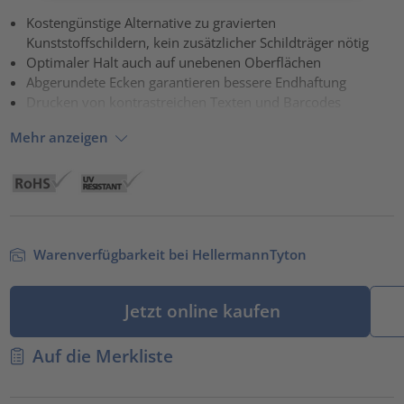
Kostengünstige Alternative zu gravierten
powered by
Usercentrics Consent Management Platform
Kunststoffschildern, kein zusätzlicher Schildträger nötig
Optimaler Halt auch auf unebenen Oberflächen
Abgerundete Ecken garantieren bessere Endhaftung
Drucken von kontrastreichen Texten und Barcodes
Mehr anzeigen
Warenverfügbarkeit bei HellermannTyton
Jetzt online kaufen
Auf die Merkliste