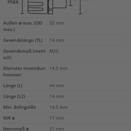
Außen ⌀ max. (OD
32
mm
max.)
Gewindelänge (TL)
14
mm
Gewindemaß (metri
M20
sch)
Kleinster Innendurc
14.5
mm
hmesser
Länge (L)
44
mm
Länge (L2)
14
mm
Min. Bohrgröße
14.5
mm
NW ⌀
17
mm
Nennmaß ⌀
21
mm