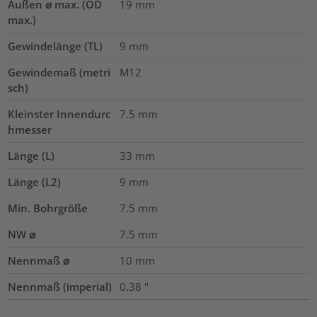
Außen ⌀ max. (OD
19
mm
max.)
Gewindelänge (TL)
9
mm
Gewindemaß (metri
M12
sch)
Kleinster Innendurc
7.5
mm
hmesser
Länge (L)
33
mm
Länge (L2)
9
mm
Min. Bohrgröße
7.5
mm
NW ⌀
7.5
mm
Nennmaß ⌀
10
mm
Nennmaß (imperial)
0.38
"