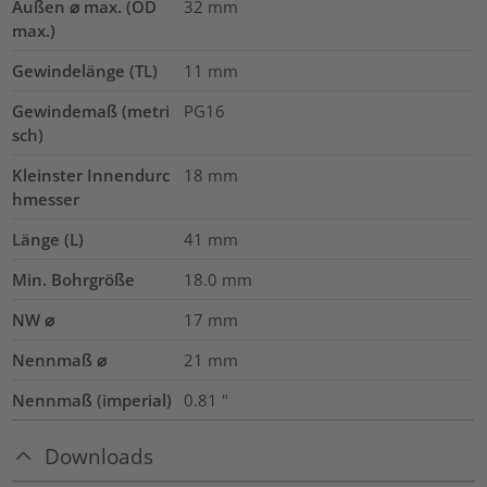
Außen ⌀ max. (OD
32
mm
max.)
Gewindelänge (TL)
11
mm
Gewindemaß (metri
PG16
sch)
Kleinster Innendurc
18
mm
hmesser
Länge (L)
41
mm
Min. Bohrgröße
18.0
mm
NW ⌀
17
mm
Nennmaß ⌀
21
mm
Nennmaß (imperial)
0.81
"
Downloads