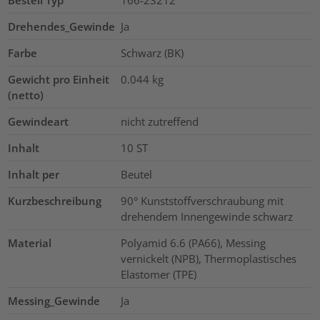
Bestell Typ
166-23212
Drehendes_Gewinde
Ja
Farbe
Schwarz (BK)
Gewicht pro Einheit
0.044
kg
(netto)
Gewindeart
nicht zutreffend
Inhalt
10
ST
Inhalt per
Beutel
Kurzbeschreibung
90° Kunststoffverschraubung mit
drehendem Innengewinde schwarz
Material
Polyamid 6.6 (PA66), Messing
vernickelt (NPB), Thermoplastisches
Elastomer (TPE)
Messing_Gewinde
Ja