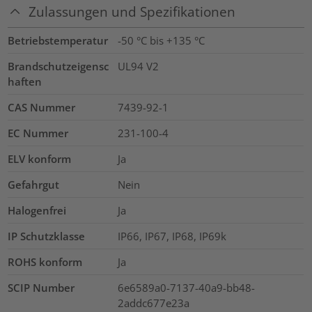
Zulassungen und Spezifikationen
Betriebstemperatur
-50 °C bis +135 °C
Brandschutzeigensc
UL94 V2
haften
CAS Nummer
7439-92-1
EC Nummer
231-100-4
ELV konform
Ja
Gefahrgut
Nein
Halogenfrei
Ja
IP Schutzklasse
IP66, IP67, IP68, IP69k
ROHS konform
Ja
SCIP Number
6e6589a0-7137-40a9-bb48-
2addc677e23a