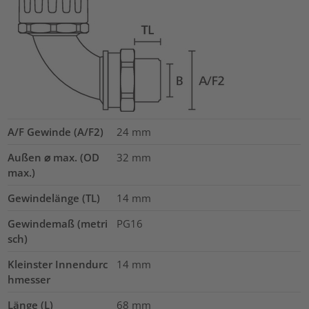
A/F Gewinde (A/F2)
24
mm
Außen ⌀ max. (OD
32
mm
max.)
Gewindelänge (TL)
14
mm
Gewindemaß (metri
PG16
sch)
Kleinster Innendurc
14
mm
hmesser
Länge (L)
68
mm