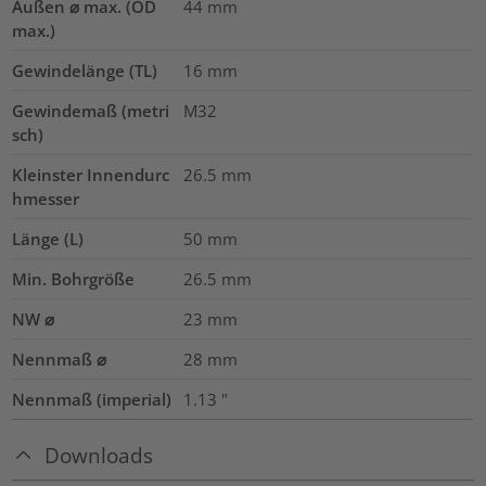
Außen ⌀ max. (OD
44
mm
max.)
Gewindelänge (TL)
16
mm
Gewindemaß (metri
M32
sch)
Kleinster Innendurc
26.5
mm
hmesser
Länge (L)
50
mm
Min. Bohrgröße
26.5
mm
NW ⌀
23
mm
Nennmaß ⌀
28
mm
Nennmaß (imperial)
1.13
"
Downloads