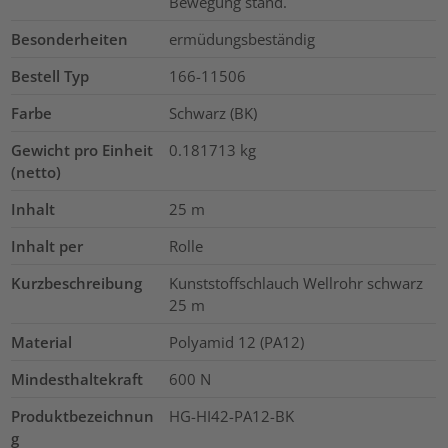
Bewegung stand.
Besonderheiten
ermüdungsbeständig
Bestell Typ
166-11506
Farbe
Schwarz (BK)
Gewicht pro Einheit
0.181713
kg
(netto)
Inhalt
25
m
Inhalt per
Rolle
Kurzbeschreibung
Kunststoffschlauch Wellrohr schwarz
25 m
Material
Polyamid 12 (PA12)
Mindesthaltekraft
600
N
Produktbezeichnun
HG-HI42-PA12-BK
g