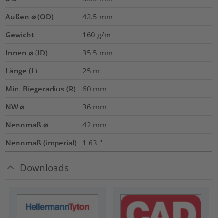
Außen ⌀ (OD)
42.5
mm
Gewicht
160
g/m
Innen ⌀ (ID)
35.5
mm
Länge (L)
25
m
Min. Biegeradius (R)
60
mm
NW ⌀
36
mm
Nennmaß ⌀
42
mm
Nennmaß (imperial)
1.63
"
Downloads