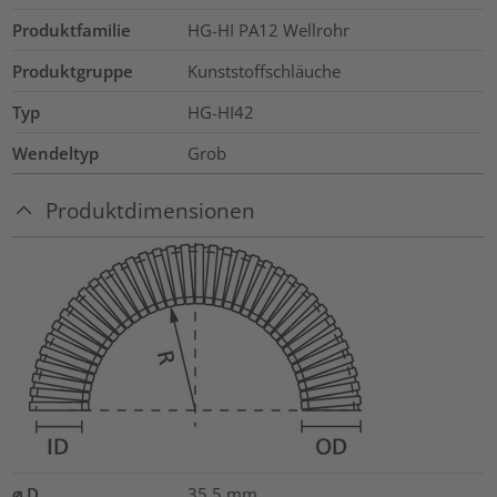
Produktfamilie
HG-HI PA12 Wellrohr
Produktgruppe
Kunststoffschläuche
Typ
HG-HI42
Wendeltyp
Grob
Produktdimensionen
⌀ D
35.5
mm