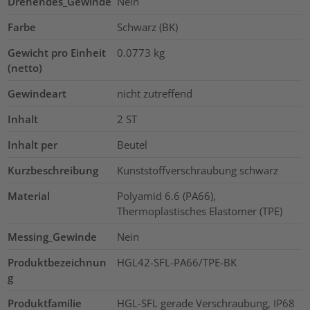
Drehendes_Gewinde
Nein
Farbe
Schwarz (BK)
Gewicht pro Einheit
0.0773
kg
(netto)
Gewindeart
nicht zutreffend
Inhalt
2
ST
Inhalt per
Beutel
Kurzbeschreibung
Kunststoffverschraubung schwarz
Material
Polyamid 6.6 (PA66),
Thermoplastisches Elastomer (TPE)
Messing_Gewinde
Nein
Produktbezeichnun
HGL42-SFL-PA66/TPE-BK
g
Produktfamilie
HGL-SFL gerade Verschraubung, IP68