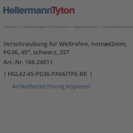
Startseite
>
Kabelmanagement-Produkte
>
Kabelschläuche
>
Kunststoffschläuc
Verschraubung für Wellrohre, nom⌀42mm,
PG36, 45°, schwarz, 2ST
Art.-Nr. 166-24011
| HGL42-45-PG36-PA66/TPE-BK
|
Artikelbezeichnung kopieren