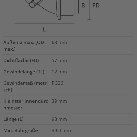
Außen ⌀ max. (OD
63
mm
max.)
Dichtfläche (FD)
57
mm
Gewindelänge (TL)
12
mm
Gewindemaß (metri
PG36
sch)
Kleinster Innendurc
39
mm
hmesser
Länge (L)
98
mm
Min. Bohrgröße
39.0
mm