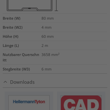
Breite (W)
80
mm
Breite (W2)
4
mm
Höhe (H)
60
mm
Länge (L)
2
m
Nutzbarer Querschn
3658
mm²
itt
Stegbreite (W3)
6
mm
Downloads