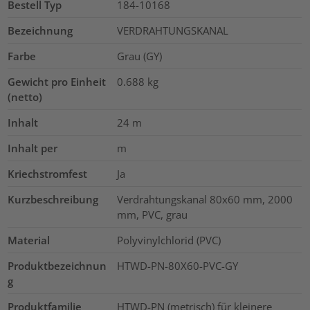
Bestell Typ
184-10168
Bezeichnung
VERDRAHTUNGSKANAL
Farbe
Grau (GY)
Gewicht pro Einheit
0.688
kg
(netto)
Inhalt
24
m
Inhalt per
m
Kriechstromfest
Ja
Kurzbeschreibung
Verdrahtungskanal 80x60 mm, 2000
mm, PVC, grau
Material
Polyvinylchlorid (PVC)
Produktbezeichnun
HTWD-PN-80X60-PVC-GY
g
Produktfamilie
HTWD-PN (metrisch) für kleinere