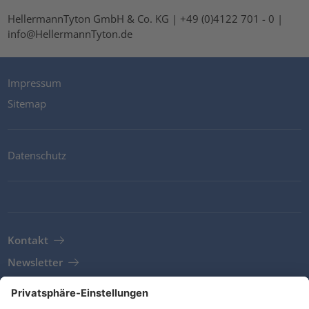
HellermannTyton GmbH & Co. KG | +49 (0)4122 701 - 0 |
info@HellermannTyton.de
Impressum
Sitemap
Datenschutz
Kontakt
Newsletter