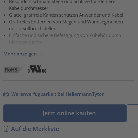
Besonders schmale Stege und Schlitze für kleinere
Kabeldurchmesser
powered by
Usercentrics Consent Management Platform
Glatte, gratfreie Kanten schützen Anwender und Kabel
Gratfreies Entfernen von Stegen und Wandsegmenten
durch Sollbruchstellen
Einfache und sichere Befestigung von Zubehör durch
Montagepunkte
Mehr anzeigen
Warenverfügbarkeit bei HellermannTyton
Jetzt online kaufen
Auf die Merkliste