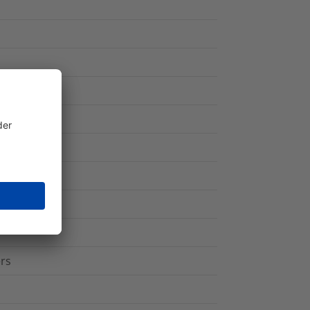
ß
ers