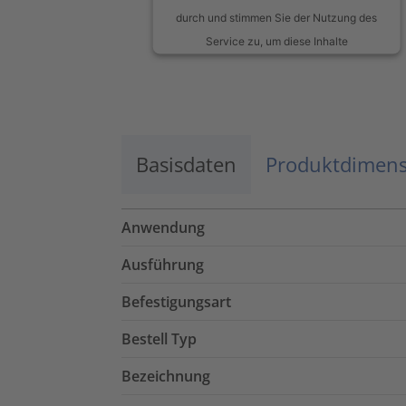
durch und stimmen Sie der Nutzung des
Service zu, um diese Inhalte
anzuzeigen.
Mehr Informationen
Basisdaten
Akzeptieren
Produktdimen
powered by
Usercentrics Consent
Management Platform
Anwendung
Ausführung
Befestigungsart
Bestell Typ
Bezeichnung