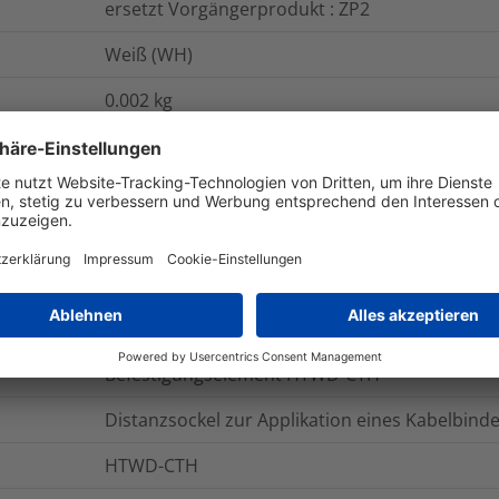
ersetzt Vorgängerprodukt : ZP2
Weiß (WH)
0.002
kg
50
ST
Stück
Distanzsockel für Verdrahtungskanal, PA6, wei
Polyamid 6 (PA6)
HTWD-CTH-PA6-WH
Befestigungselement HTWD-CTH
Distanzsockel zur Applikation eines Kabelbind
HTWD-CTH