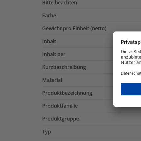
Bitte beachten
Farbe
Gewicht pro Einheit (netto)
Inhalt
Inhalt per
Kurzbeschreibung
Material
Produktbezeichnung
Produktfamilie
Produktgruppe
Typ