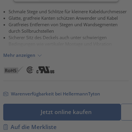
Akzeptieren
Schmale Stege und Schlitze für kleinere Kabeldurchmesser
Glatte, gratfreie Kanten schützen Anwender und Kabel
powered by
Usercentrics Consent Management Platform
Gratfreies Entfernen von Stegen und Wandsegmenten
durch Sollbruchstellen
Sicherer Sitz des Deckels auch unter schwierigen
Bedingungen wie vertikaler Montage und Vibration
Mehr anzeigen
Warenverfügbarkeit bei HellermannTyton
Jetzt online kaufen
Auf die Merkliste