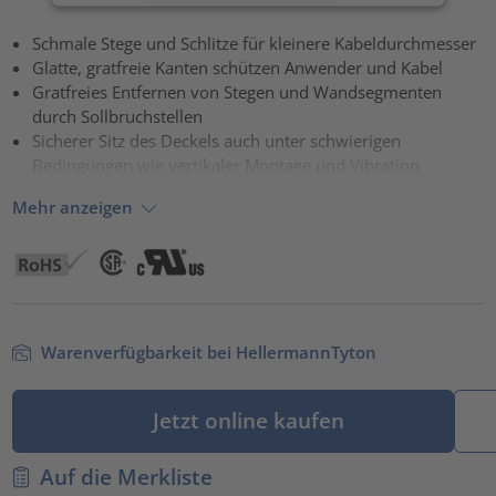
Akzeptieren
Schmale Stege und Schlitze für kleinere Kabeldurchmesser
Glatte, gratfreie Kanten schützen Anwender und Kabel
powered by
Usercentrics Consent Management Platform
Gratfreies Entfernen von Stegen und Wandsegmenten
durch Sollbruchstellen
Sicherer Sitz des Deckels auch unter schwierigen
Bedingungen wie vertikaler Montage und Vibration
Mehr anzeigen
Warenverfügbarkeit bei HellermannTyton
Jetzt online kaufen
Auf die Merkliste