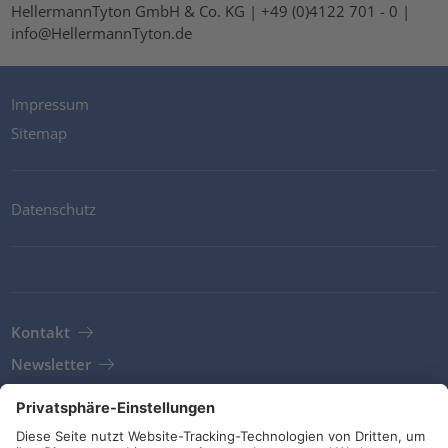
HellermannTyton GmbH & Co. KG | +49 (0)4122 701 - 0 |
info@HellermannTyton.de
Impressum
Sitemap
Datenschutz
Kontakt
Newsletter
AGB