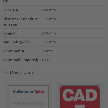
sch)
Höhe (H)
20.0
mm
Kleinster Innendurc
11.5
mm
hmesser
Länge (L)
25.0
mm
Min. Bohrgröße
11.5
mm
Nennmaß ⌀
16
mm
Nennmaß (imperial)
0.63
"
Downloads