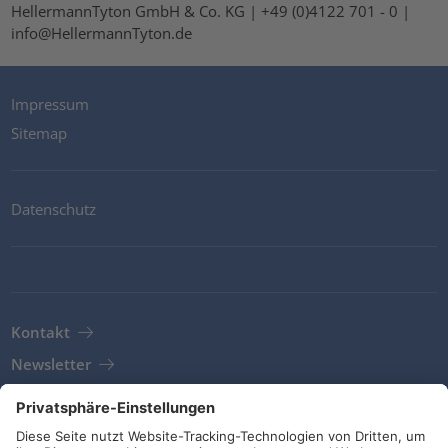
HellermannTyton GmbH & Co. KG | +49 (0)4122 701 - 0 |
info@HellermannTyton.de
Impressum
Sitemap
Datenschutz
Kontakt
Newsletter
AGB