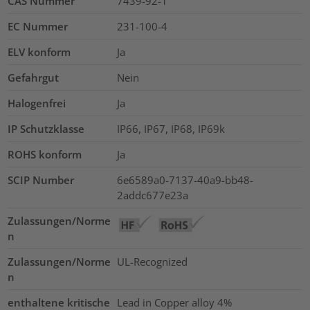
CAS Nummer
7439-92-1
EC Nummer
231-100-4
ELV konform
Ja
Gefahrgut
Nein
Halogenfrei
Ja
IP Schutzklasse
IP66, IP67, IP68, IP69k
ROHS konform
Ja
SCIP Number
6e6589a0-7137-40a9-bb48-
2addc677e23a
Zulassungen/Norme
n
Zulassungen/Norme
UL-Recognized
n
enthaltene kritische
Lead in Copper alloy
4%