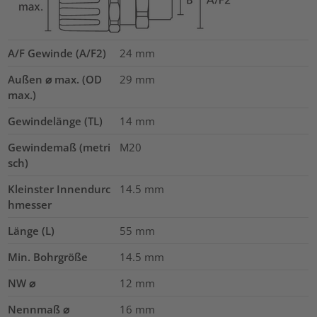
A/F Gewinde (A/F2)
24
mm
Außen ⌀ max. (OD
29
mm
max.)
Gewindelänge (TL)
14
mm
Gewindemaß (metri
M20
sch)
Kleinster Innendurc
14.5
mm
hmesser
Länge (L)
55
mm
Min. Bohrgröße
14.5
mm
NW ⌀
12
mm
Nennmaß ⌀
16
mm