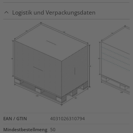
Logistik und Verpackungsdaten
EAN / GTIN
4031026310794
Mindestbestellmeng
50