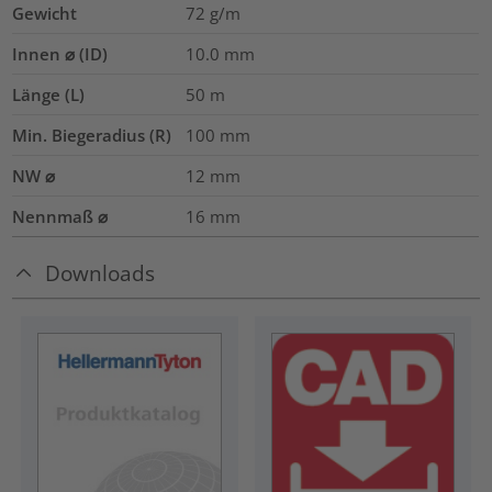
Gewicht
72
g/m
Innen ⌀ (ID)
10.0
mm
Länge (L)
50
m
Min. Biegeradius (R)
100
mm
NW ⌀
12
mm
Nennmaß ⌀
16
mm
Downloads