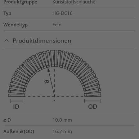
Produktgruppe
Kunststoffschläuche
Typ
HG-DC16
Wendeltyp
Fein
Produktdimensionen
⌀ D
10.0
mm
Außen ⌀ (OD)
16.2
mm