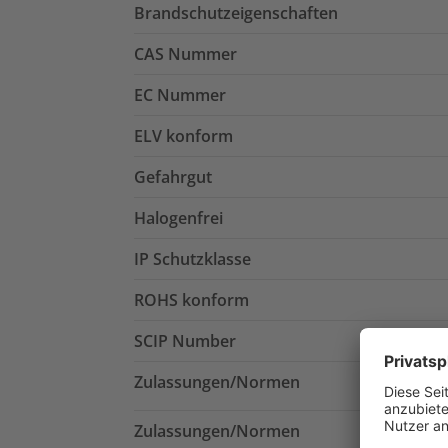
Brandschutzeigenschaften
CAS Nummer
EC Nummer
ELV konform
Gefahrgut
Halogenfrei
IP Schutzklasse
ROHS konform
SCIP Number
Zulassungen/Normen
Zulassungen/Normen