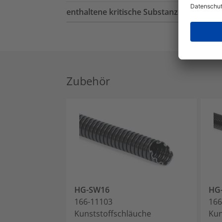
enthaltene kritische Substanzen
Zubehör
HG-SW16
HG
166-11103
166
Kunststoffschläuche
Kun