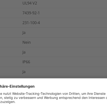
UL94 V2
7439-92-1
231-100-4
Ja
Nein
Ja
IP66
Ja
6e6589a0-7137-40a9-bb48-2addc677e23a
UL-Recognized