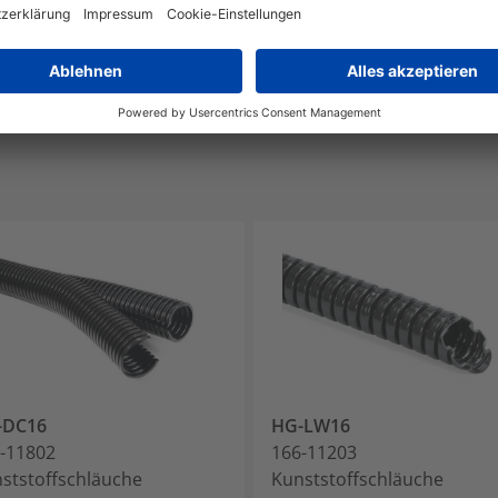
Lead in Copper alloy
4%
-DC16
HG-LW16
-11802
166-11203
ststoffschläuche
Kunststoffschläuche