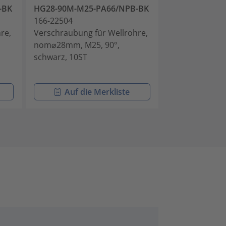
-BK
HG28-90M-M25-PA66/NPB-BK
HG34-90M-M3
166-22504
166-22505
re,
Verschraubung für Wellrohre,
Verschraubung
nom⌀28mm, M25, 90°,
nom⌀34mm, M3
schwarz, 10ST
schwarz, 10ST
Auf die Merkliste
Auf di