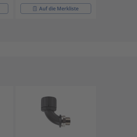
Auf die Merkliste
Auf di