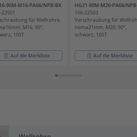
16-90M-M16-PA66/NPB-BK
HG21-90M-M20-PA66/NPB
-22501
166-22503
schraubung für Wellrohre,
Verschraubung für Wellroh
⌀16mm, M16, 90°,
nom⌀21mm, M20, 90°,
warz, 10ST
schwarz, 10ST
Auf die Merkliste
Auf die Merkliste
Wellrohre