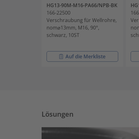
HG13-90M-M16-PA66/NPB-BK
HG
166-22500
166
Verschraubung für Wellrohre,
Ver
nom⌀13mm, M16, 90°,
nom
schwarz, 10ST
sch
Auf die Merkliste
Lösungen