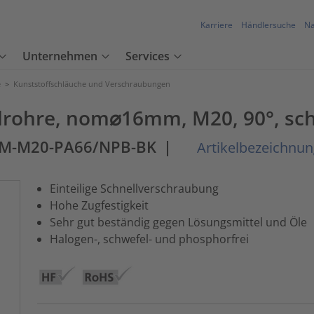
Karriere
Händlersuche
Na
Unternehmen
Services
e
>
Kunststoffschläuche und Verschraubungen
lrohre, nom⌀16mm, M20, 90°, sch
0M-M20-PA66/NPB-BK
|
Artikelbezeichnun
Einteilige Schnellverschraubung
Hohe Zugfestigkeit
Sehr gut beständig gegen Lösungsmittel und Öle
Halogen-, schwefel- und phosphorfrei