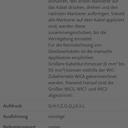
einführen, den ersten Markierer auf
das Kabel drücken, drehen und den
nächsten Markierer aufbringen. Sobald
alle Markierer auf dem Kabel appliziert
sind, werden diese
zusammengeschoben, bis die
Verriegelung einrastet.
Für die Kennzeichnung von
Glasfaserkabeln ist die manuelle
Applikation empfohlen.
Größere Kabeldurchmesser (6 mm² bis
95 mm²) können mithilfe der WIC-
Zubehörteile WICA gekennzeichnet
werden. Passend hierauf sind die
Größen WIC0, WIC1 und WIC2
abgestimmt.
Aufdruck
G,H,Y,Z,O,Q,J,K,X,L
Ausführung
sonstige
Befestigungsart
rasten