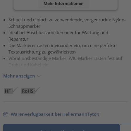
Mehr Informationen
Akzeptieren
Schnell und einfach zu verwendende, vorgedruckte Nylon-
Schnappmarker
powered by
Usercentrics Consent Management Platform
Ideal bei Abschlussarbeiten oder für Wartung und
Reparatur
Die Markierer rasten ineinander ein, um eine perfekte
Textausrichtung zu gewährleisten
Vibrationsbeständige Marker, WIC-Marker rasten fest auf
Draht und Kabel ein
Mehr anzeigen
Warenverfügbarkeit bei HellermannTyton