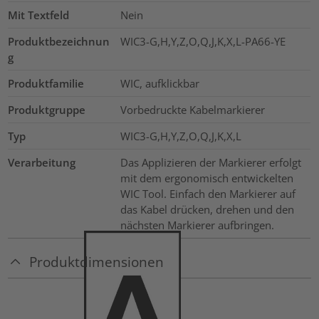
Mit Textfeld
Nein
Produktbezeichnun
WIC3-G,H,Y,Z,O,Q,J,K,X,L-PA66-YE
g
Produktfamilie
WIC, aufklickbar
Produktgruppe
Vorbedruckte Kabelmarkierer
Typ
WIC3-G,H,Y,Z,O,Q,J,K,X,L
Verarbeitung
Das Applizieren der Markierer erfolgt
mit dem ergonomisch entwickelten
WIC Tool. Einfach den Markierer auf
das Kabel drücken, drehen und den
nächsten Markierer aufbringen.
Produktdimensionen