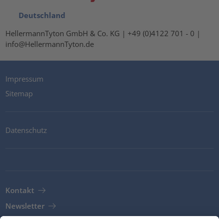
Deutschland
HellermannTyton GmbH & Co. KG | +49 (0)4122 701 - 0 |
info@HellermannTyton.de
Impressum
Sitemap
Datenschutz
Kontakt
Newsletter