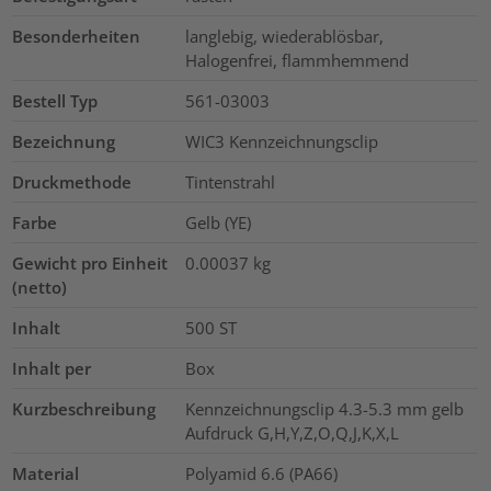
Besonderheiten
langlebig, wiederablösbar,
Halogenfrei, flammhemmend
Bestell Typ
561-03003
Bezeichnung
WIC3 Kennzeichnungsclip
Druckmethode
Tintenstrahl
Farbe
Gelb (YE)
Gewicht pro Einheit
0.00037
kg
(netto)
Inhalt
500
ST
Inhalt per
Box
Kurzbeschreibung
Kennzeichnungsclip 4.3-5.3 mm gelb
Aufdruck G,H,Y,Z,O,Q,J,K,X,L
Material
Polyamid 6.6 (PA66)