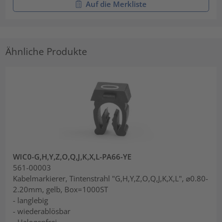
Auf die Merkliste
Ähnliche Produkte
WIC0-G,H,Y,Z,O,Q,J,K,X,L-PA66-YE
561-00003
Kabelmarkierer, Tintenstrahl "G,H,Y,Z,O,Q,J,K,X,L", ⌀0.80-
2.20mm, gelb, Box=1000ST
- langlebig
- wiederablösbar