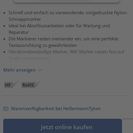
Akzeptieren
Schnell und einfach zu verwendende, vorgedruckte Nylon-
Schnappmarker
powered by
Usercentrics Consent Management Platform
Ideal bei Abschlussarbeiten oder für Wartung und
Reparatur
Die Markierer rasten ineinander ein, um eine perfekte
Textausrichtung zu gewährleisten
Vibrationsbeständige Marker, WIC-Marker rasten fest auf
Draht und Kabel ein
Mehr anzeigen
Warenverfügbarkeit bei HellermannTyton
Jetzt online kaufen