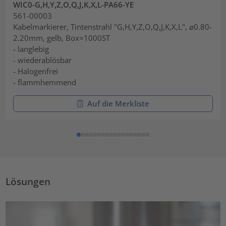
WIC0-G,H,Y,Z,O,Q,J,K,X,L-PA66-YE
561-00003
Kabelmarkierer, Tintenstrahl "G,H,Y,Z,O,Q,J,K,X,L", ⌀0.80-
2.20mm, gelb, Box=1000ST
- langlebig
- wiederablösbar
- Halogenfrei
- flammhemmend
Auf die Merkliste
Lösungen