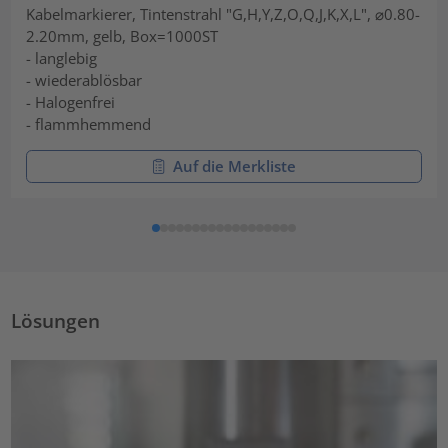
Kabelmarkierer, Tintenstrahl "G,H,Y,Z,O,Q,J,K,X,L", ⌀0.80-
2.20mm, gelb, Box=1000ST
- langlebig
- wiederablösbar
- Halogenfrei
- flammhemmend
Auf die Merkliste
Lösungen