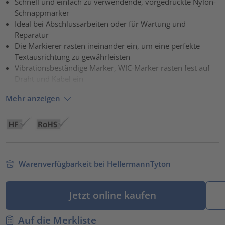
Schnell und einfach zu verwendende, vorgedruckte Nylon-
Schnappmarker
powered by
Usercentrics Consent Management Platform
Ideal bei Abschlussarbeiten oder für Wartung und
Reparatur
Die Markierer rasten ineinander ein, um eine perfekte
Textausrichtung zu gewährleisten
Vibrationsbeständige Marker, WIC-Marker rasten fest auf
Draht und Kabel ein
Mehr anzeigen
Warenverfügbarkeit bei HellermannTyton
Jetzt online kaufen
Auf die Merkliste