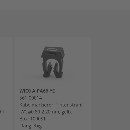
WIC0-A-PA66-YE
WIC0-B-PA66-
561-00014
561-00024
Kabelmarkierer, Tintenstrahl
Kabelmarkierer
hl
"A", ⌀0.80-2.20mm, gelb,
"B", ⌀0.80-2.2
-
Box=1000ST
Box=1000ST
- langlebig
- langlebig