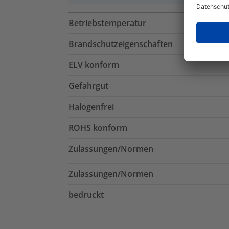
Betriebstemperatur
Brandschutzeigenschaften
ELV konform
Gefahrgut
Halogenfrei
ROHS konform
Zulassungen/Normen
Zulassungen/Normen
bedruckt