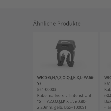
Ähnliche Produkte
WIC0-G,H,Y,Z,O,Q,J,K,X,L-PA66-
WIC
YE
561
561-00003
Kab
Kabelmarkierer, Tintenstrahl
⌀0.
"G,H,Y,Z,O,Q,J,K,X,L", ⌀0.80-
Bo
2.20mm, gelb, Box=1000ST
- l