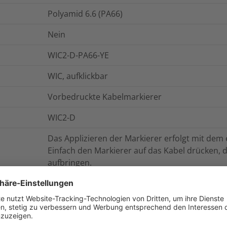
Polyamid 6.6 (PA66)
Nein
WIC2-D-PA66-YE
WIC, aufklickbar
Vorbedruckte Kabelmarkierer
WIC2-D
Das Applizieren der Markierer erfolgt mit dem
Einfach den Markierer auf das Kabel drücken,
aufbringen.
onen
Logistik und Verpackungsdaten
W