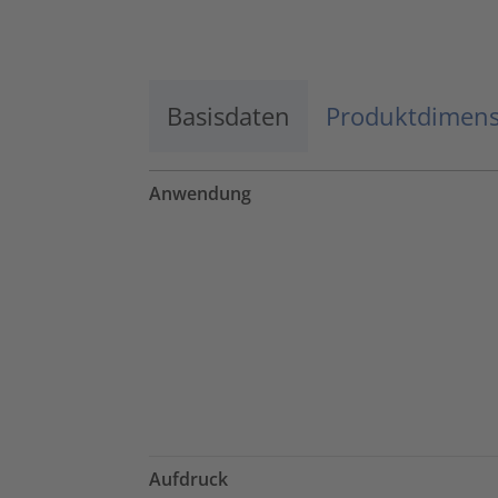
Mehr Informationen
Basisdaten
Akzeptieren
Produktdimen
powered by
Usercentrics Consent
Management Platform
Anwendung
Aufdruck