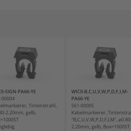
0-SIGN-PA66-YE
WIC0-B,C,U,V,W,P,D,F,I,M-
-00004
PA66-YE
elmarkierer, Tintenstrahl,
561-00005
80-2.20mm, gelb,
Kabelmarkierer, Tintenstra
x=1000ST
"B,C,U,V,W,P,D,F,I,M", ⌀0.80
anglebig
2.20mm, gelb, Box=1000ST