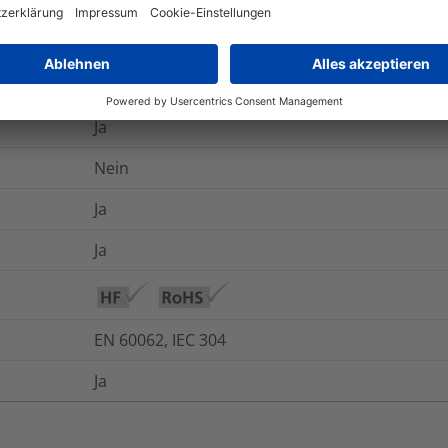
-40 °C bis +85 °C
UL94 V0
Ja
Nein
Ja
Ja
EN 60062, IEC 304
Ja