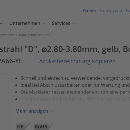
Karriere
Händlersuche
Na
Unternehmen
Services
ssysteme
>
Kabelkennzeichnung
strahl "D", ⌀2.80-3.80mm, gelb, 
PA66-YE
|
Artikelbezeichnung kopieren
Schnell und einfach zu verwendende, vorgedruc
Ideal bei Abschlussarbeiten oder für Wartung un
Die Markierer rasten ineinander ein, um eine per
Vibrationsbeständige Marker, WIC-Marker rasten f
Mehr anzeigen