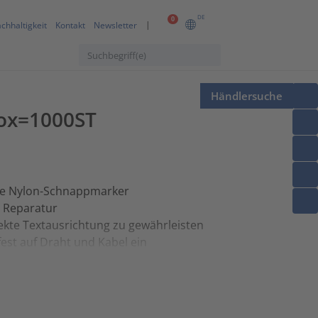
DE
0
chhaltigkeit
Kontakt
Newsletter
Händlersuche
Box=1000ST
kte Nylon-Schnappmarker
d Reparatur
fekte Textausrichtung zu gewährleisten
est auf Draht und Kabel ein