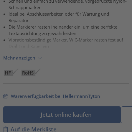
Schnell und einfach zu verwendende, vorgedruckte Nylon-
Schnappmarker
powered by
Usercentrics Consent Management Platform
Ideal bei Abschlussarbeiten oder für Wartung und
Reparatur
Die Markierer rasten ineinander ein, um eine perfekte
Textausrichtung zu gewährleisten
Vibrationsbeständige Marker, WIC-Marker rasten fest auf
Draht und Kabel ein
Mehr anzeigen
Warenverfügbarkeit bei HellermannTyton
Jetzt online kaufen
Auf die Merkliste