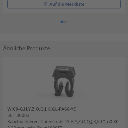
Auf die Merkliste
Ähnliche Produkte
WIC0-G,H,Y,Z,O,Q,J,K,X,L-PA66-YE
561-00003
Kabelmarkierer, Tintenstrahl "G,H,Y,Z,O,Q,J,K,X,L", ⌀0.80-
2.20mm, gelb, Box=1000ST