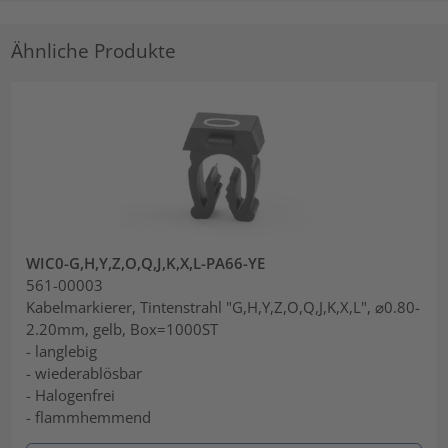
Ähnliche Produkte
WIC0-G,H,Y,Z,O,Q,J,K,X,L-PA66-YE
561-00003
Kabelmarkierer, Tintenstrahl "G,H,Y,Z,O,Q,J,K,X,L", ⌀0.80-
2.20mm, gelb, Box=1000ST
- langlebig
- wiederablösbar
- Halogenfrei
- flammhemmend