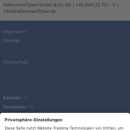
HellermannTyton GmbH & Co. KG | +49 (0)4122 701 - 0 |
info@HellermannTyton.de
Impressum
Sitemap
Datenschutz
Kontakt
Newsletter
AGB