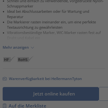
Schnell und einfach zu verwendende, vorgedruckte Nylon-
Schnappmarker
powered by
Usercentrics Consent Management Platform
Ideal bei Abschlussarbeiten oder für Wartung und
Reparatur
Die Markierer rasten ineinander ein, um eine perfekte
Textausrichtung zu gewährleisten
Vibrationsbeständige Marker, WIC-Marker rasten fest auf
Draht und Kabel ein
Mehr anzeigen
Warenverfügbarkeit bei HellermannTyton
Jetzt online kaufen
Auf die Merkliste