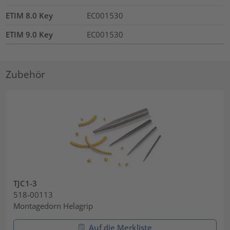
ETIM 8.0 Key
EC001530
ETIM 9.0 Key
EC001530
Zubehör
TJC1-3
518-00113
Montagedorn Helagrip
Auf die Merkliste