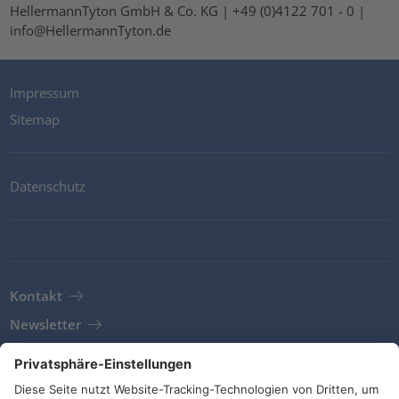
HellermannTyton GmbH & Co. KG | +49 (0)4122 701 - 0 |
info@HellermannTyton.de
Impressum
Sitemap
Datenschutz
Kontakt
Newsletter
AGB