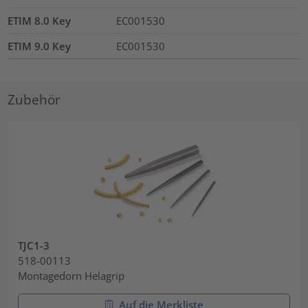
ETIM 8.0 Key
EC001530
ETIM 9.0 Key
EC001530
Zubehör
TJC1-3
518-00113
Montagedorn Helagrip
Auf die Merkliste