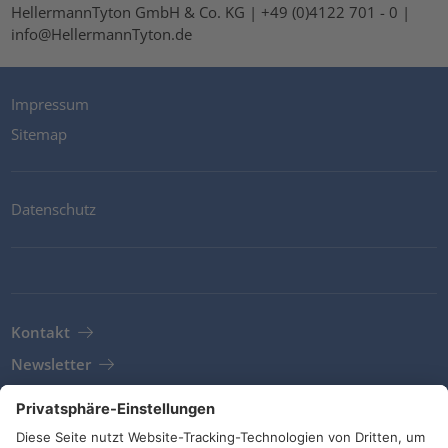
HellermannTyton GmbH & Co. KG | +49 (0)4122 701 - 0 |
info@HellermannTyton.de
Impressum
Sitemap
Datenschutz
Kontakt
Newsletter
AGB