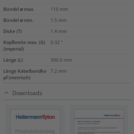
Bündel ⌀ max.
110
mm
Bündel ⌀ min.
1.5
mm
Dicke (T)
1.4
mm
Kopfbreite max. (G)
0.32
"
(imperial)
Länge (L)
390.0
mm
Länge Kabelbandko
7.2
mm
pf (metrisch)
Downloads