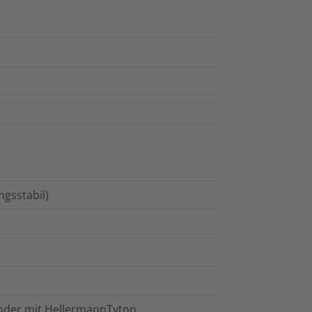
gsstabil)
 oder mit HellermannTyton