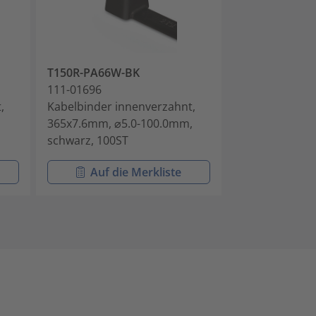
T150R-PA66W-BK
T120L-PA66W
111-01696
111-01701
,
Kabelbinder innenverzahnt,
Kabelbinder i
365x7.6mm, ⌀5.0-100.0mm,
760.0x7.6mm,
schwarz, 100ST
schwarz, 50ST
Auf die Merkliste
Auf di