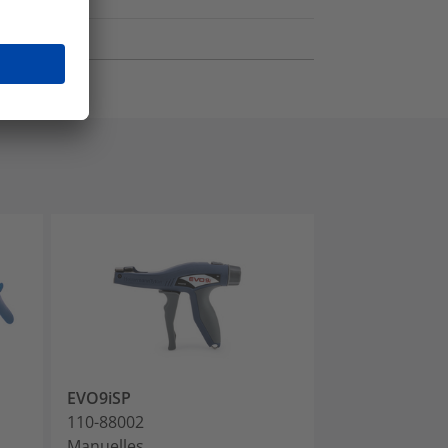
EVO9iSP
MK10-SB
110-88002
110-10001
Manuelles
Manuelles