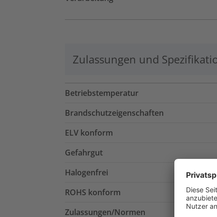
Zulassungen und Spezifikati
Betriebstemperatur
Brandschutzeigenschaften
ELV konform
Gefahrgut
Halogenfrei
ROHS konform
Zulassungen/Normen