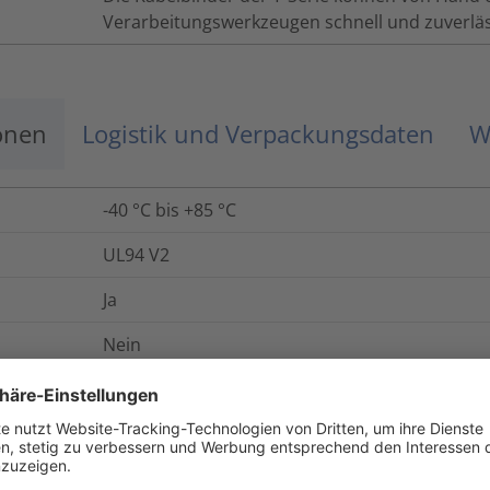
Verarbeitungswerkzeugen schnell und zuverläs
onen
Logistik und Verpackungsdaten
W
-40 °C bis +85 °C
UL94 V2
Ja
Nein
Ja
Ja