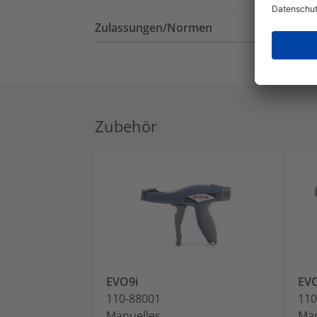
Zulassungen/Normen
Zubehör
EVO9i
EV
110-88001
110
Manuelles
Man