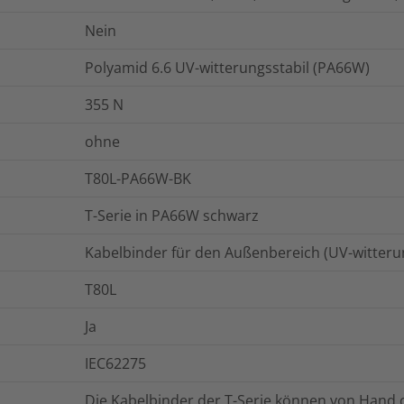
Nein
Polyamid 6.6 UV-witterungsstabil (PA66W)
355
N
ohne
T80L-PA66W-BK
T-Serie in PA66W schwarz
Kabelbinder für den Außenbereich (UV-witterun
T80L
Ja
IEC62275
Die Kabelbinder der T-Serie können von Hand