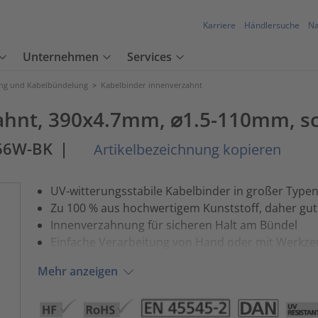
Karriere
Händlersuche
Na
Unternehmen
Services
ung und Kabelbündelung
>
Kabelbinder innenverzahnt
ahnt, 390x4.7mm, ⌀1.5-110mm, s
66W-BK
|
Artikelbezeichnung kopieren
UV-witterungsstabile Kabelbinder in großer Type
Zu 100 % aus hochwertigem Kunststoff, daher gut
Innenverzahnung für sicheren Halt am Bündel
Einfache Verarbeitung von Hand oder mit Werkzeu
Mehr anzeigen