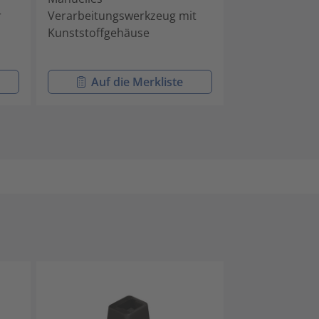
r
Verarbeitungswerkzeug mit
Verarbeitungs
Kunststoffgehäuse
Kabelbinder mi
Kopfgeometri
Auf die Merkliste
Auf di