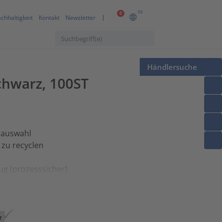
DE
0
chhaltigkeit
Kontakt
Newsletter
Händlersuche
chwarz, 100ST
nauswahl
 zu recyclen
g (prozesssicher)