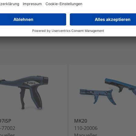
DAN218, EN 45545-2
O7iSP
MK20
-77002
110-20006
uelles
Manuelles