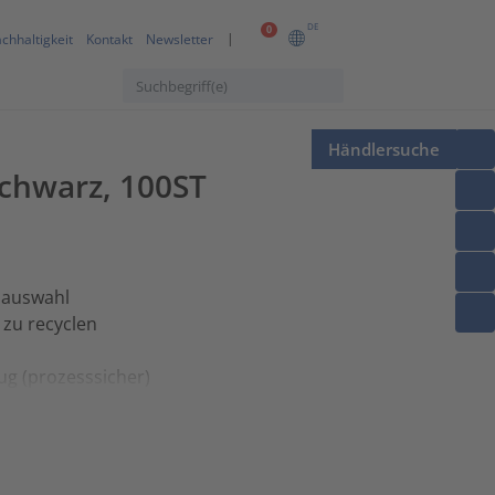
DE
0
chhaltigkeit
Kontakt
Newsletter
Händlersuche
chwarz, 100ST
nauswahl
 zu recyclen
g (prozesssicher)