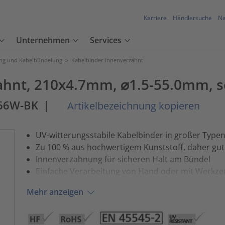
Karriere
Händlersuche
Na
Unternehmen
Services
ung und Kabelbündelung
>
Kabelbinder innenverzahnt
ahnt, 210x4.7mm, ⌀1.5-55.0mm, s
A66W-BK
|
Artikelbezeichnung kopieren
UV-witterungsstabile Kabelbinder in großer Type
Zu 100 % aus hochwertigem Kunststoff, daher gut
Innenverzahnung für sicheren Halt am Bündel
Einfache Verarbeitung von Hand oder mit Werkzeu
Mehr anzeigen