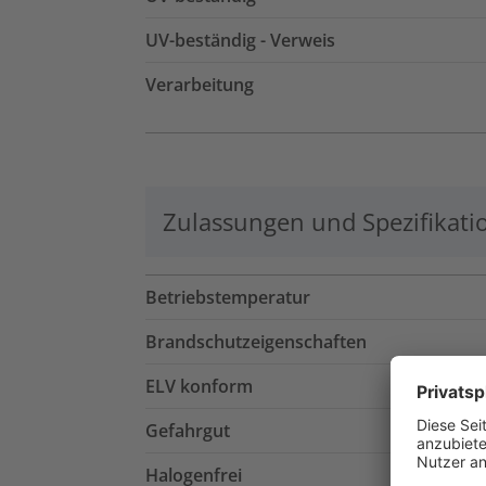
UV-beständig - Verweis
Verarbeitung
Zulassungen und Spezifikati
Betriebstemperatur
Brandschutzeigenschaften
ELV konform
Gefahrgut
Halogenfrei