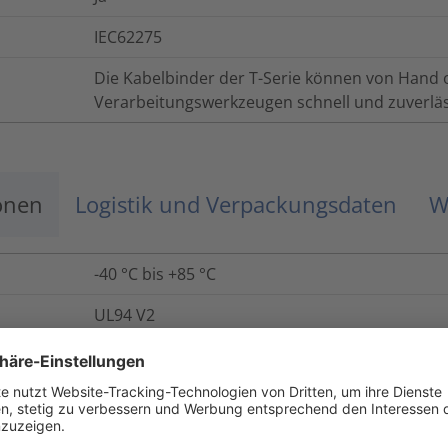
IEC62275
Die Kabelbinder der T-Serie können von Hand
Verarbeitungswerkzeugen schnell und zuverläs
onen
Logistik und Verpackungsdaten
W
-40 °C bis +85 °C
UL94 V2
Ja
Nein
Ja