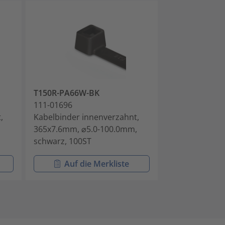
T150R-PA66W-BK
T120L-PA66W
111-01696
111-01701
,
Kabelbinder innenverzahnt,
Kabelbinder i
365x7.6mm, ⌀5.0-100.0mm,
760.0x7.6mm,
schwarz, 100ST
schwarz, 50ST
Auf die Merkliste
Auf di