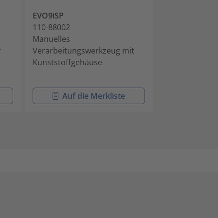
EVO9iSP
MK10-SB
110-88002
110-10001
Manuelles
Manuelles
r
Verarbeitungswerkzeug mit
Verarbeitungs
Kunststoffgehäuse
Kabelbinder mi
Kopfgeometri
Auf die Merkliste
Auf di