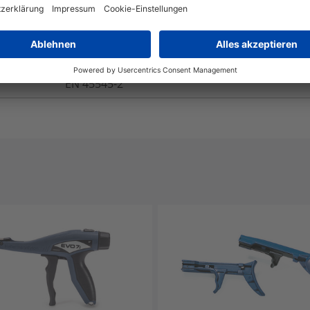
Ja
EN 45545-2