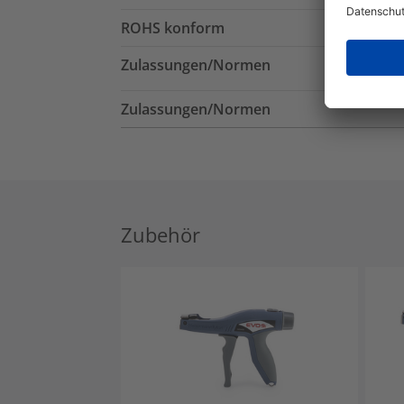
ROHS konform
Zulassungen/Normen
Zulassungen/Normen
Zubehör