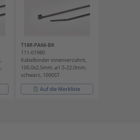
T18R-PA66-BK
T18L-PA66-BK
111-01980
111-02010
,
Kabelbinder innenverzahnt,
Kabelbinder i
,
100.0x2.5mm, ⌀1.5-22.0mm,
203.2x2.5mm, 
schwarz, 1000ST
schwarz, 100S
Auf die Merkliste
Auf di