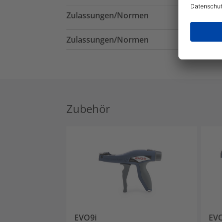
Zulassungen/Normen
Zulassungen/Normen
Zubehör
EVO9i
EV