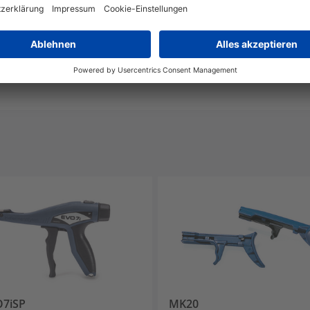
IEC 62275, IEC 62275:2006
O7iSP
MK20