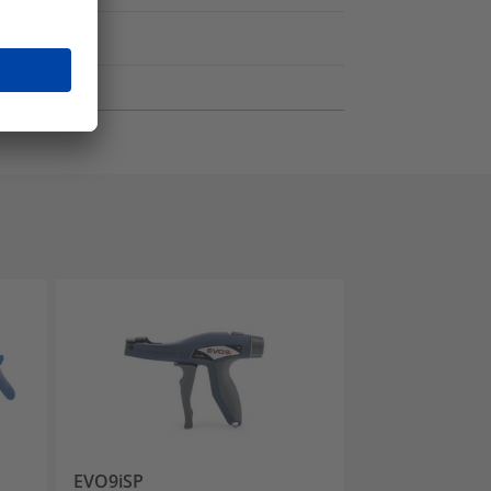
EVO9iSP
MK10-SB