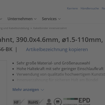
Karriere
Händlersuche
Na
Unternehmen
Services
ung und Kabelbündelung
>
Kabelbinder innenverzahnt
ahnt, 390.0x4.6mm, ⌀1.5-110mm, 
66-BK
|
Artikelbezeichnung kopieren
Sehr große Material- und Größenauswahl
Hohe Haltekraft mit sehr geringer Einschlaufkraft
Verwendung von qualitativ hochwertigem Kunstst
Innenverzahnung für sicheren Halt am Bündel
Mehr anzeigen