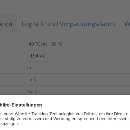
onen
Logistik und Verpackungsdaten
W
-40 °C bis +85 °C
UL94 V2
Ja
Link
Nein
Ja
5975-14-532-9519
Ja