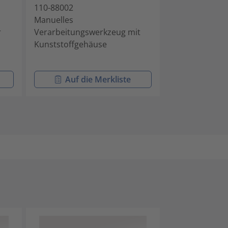
110-88002
110-10001
Manuelles
Manuelles
r
Verarbeitungswerkzeug mit
Verarbeitungs
Kunststoffgehäuse
Kabelbinder mi
Kopfgeometri
Auf die Merkliste
Auf di