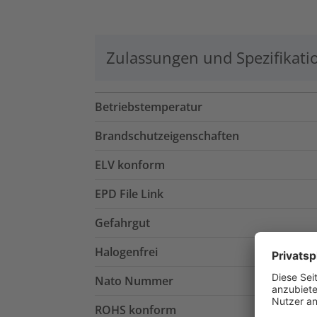
Zulassungen und Spezifikati
Betriebstemperatur
Brandschutzeigenschaften
ELV konform
EPD File Link
Gefahrgut
Halogenfrei
Nato Nummer
ROHS konform