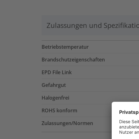
Zulassungen und Spezifikati
Betriebstemperatur
Brandschutzeigenschaften
EPD File Link
Gefahrgut
Halogenfrei
ROHS konform
Zulassungen/Normen