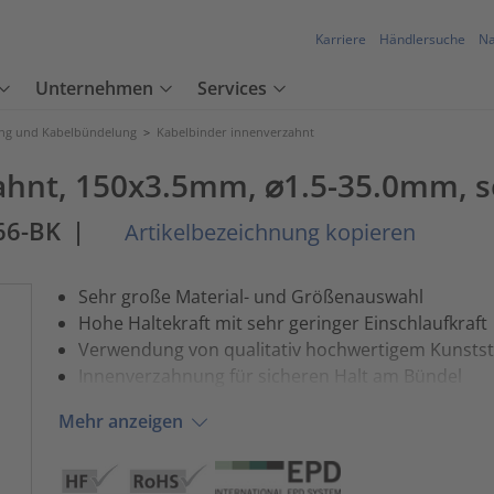
Karriere
Händlersuche
Na
Unternehmen
Services
ung und Kabelbündelung
>
Kabelbinder innenverzahnt
ahnt, 150x3.5mm, ⌀1.5-35.0mm, s
66-BK
|
Artikelbezeichnung kopieren
Sehr große Material- und Größenauswahl
Hohe Haltekraft mit sehr geringer Einschlaufkraft
Verwendung von qualitativ hochwertigem Kunstst
Innenverzahnung für sicheren Halt am Bündel
Mehr anzeigen