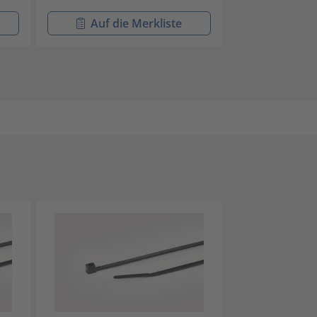
Auf die Merkliste
Auf di