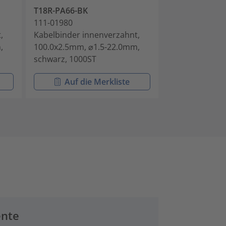
T18R-PA66-BK
T18L-PA66-BK
111-01980
111-02010
,
Kabelbinder innenverzahnt,
Kabelbinder i
,
100.0x2.5mm, ⌀1.5-22.0mm,
203.2x2.5mm, 
schwarz, 1000ST
schwarz, 100S
Auf die Merkliste
Auf di
ente