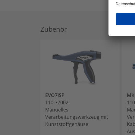
Zubehör
EVO7iSP
MK
110-77002
110
Manuelles
Man
Verarbeitungswerkzeug mit
Ver
Kunststoffgehäuse
Kab
Aus