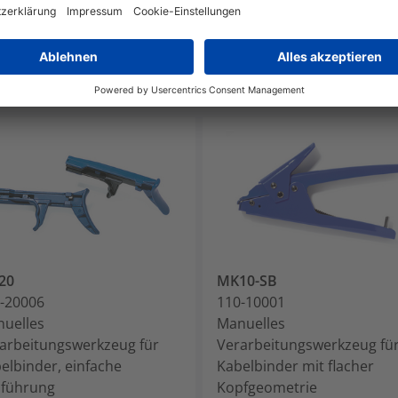
20
MK10-SB
-20006
110-10001
uelles
Manuelles
arbeitungswerkzeug für
Verarbeitungswerkzeug fü
elbinder, einfache
Kabelbinder mit flacher
führung
Kopfgeometrie