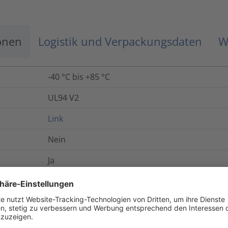
onen
Logistik und Verpackungsdaten
W
-40 °C bis +85 °C
UL94 V2
Link
Nein
Ja
Ja