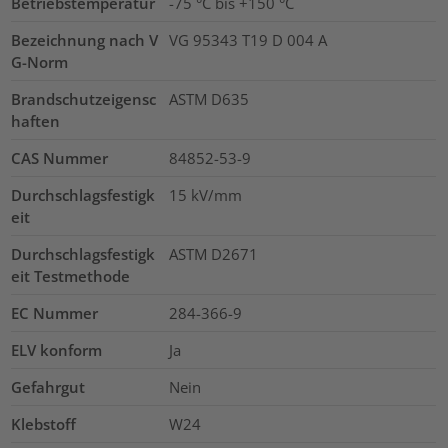
Betriebstemperatur
-75 °C bis +150 °C
Bezeichnung nach V
VG 95343 T19 D 004 A
G-Norm
Brandschutzeigensc
ASTM D635
haften
CAS Nummer
84852-53-9
Durchschlagsfestigk
15
kV/mm
eit
Durchschlagsfestigk
ASTM D2671
eit Testmethode
EC Nummer
284-366-9
ELV konform
Ja
Gefahrgut
Nein
Klebstoff
W24