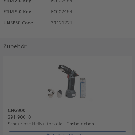
ETIM 8.0 Key
EC002464
ETIM 9.0 Key
EC002464
UNSPSC Code
39121721
Zubehör
CHG900
391-90010
Schnurlose Heißluftpistole - Gasbetrieben