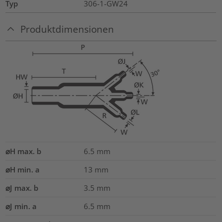
Typ
306-1-GW24
Produktdimensionen
⌀H max. b
6.5
mm
⌀H min. a
13
mm
⌀J max. b
3.5
mm
⌀J min. a
6.5
mm