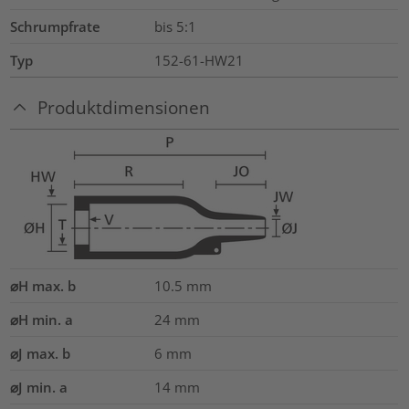
Schrumpfrate
bis 5:1
Typ
152-61-HW21
Produktdimensionen
⌀H max. b
10.5
mm
⌀H min. a
24
mm
⌀J max. b
6
mm
⌀J min. a
14
mm