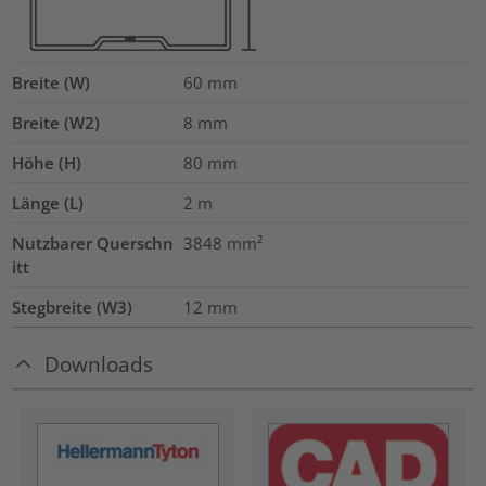
Breite (W)
60
mm
Breite (W2)
8
mm
Höhe (H)
80
mm
Länge (L)
2
m
Nutzbarer Querschn
3848
mm²
itt
Stegbreite (W3)
12
mm
Downloads