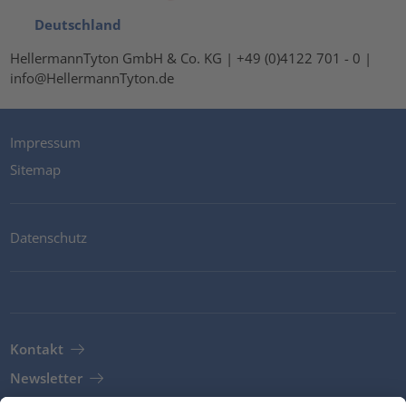
Deutschland
HellermannTyton GmbH & Co. KG | +49 (0)4122 701 - 0 |
info@HellermannTyton.de
Impressum
Sitemap
Datenschutz
Kontakt
Newsletter