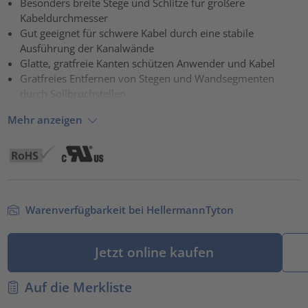
Besonders breite Stege und Schlitze für größere
Kabeldurchmesser
powered by
Usercentrics Consent Management Platform
Gut geeignet für schwere Kabel durch eine stabile
Ausführung der Kanalwände
Glatte, gratfreie Kanten schützen Anwender und Kabel
Gratfreies Entfernen von Stegen und Wandsegmenten
durch Sollbruchstellen
Mehr anzeigen
Warenverfügbarkeit bei HellermannTyton
Jetzt online kaufen
Auf die Merkliste