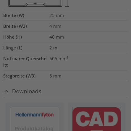
Breite (W)
25
mm
Breite (W2)
4
mm
Höhe (H)
40
mm
Länge (L)
2
m
Nutzbarer Querschn
605
mm²
itt
Stegbreite (W3)
6
mm
Downloads