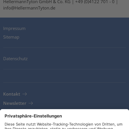
HellermannTyton GmbH & Co. KG | +49 (0)4122 701 - 0 |
info@HellermannTyton.de
Impressum
Sitemap
Datenschutz
Kontakt
Newsletter
AGB