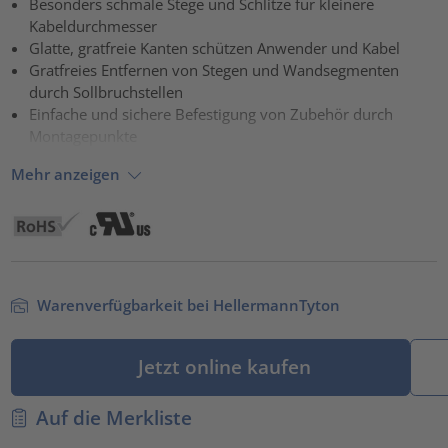
Besonders schmale Stege und Schlitze für kleinere
Kabeldurchmesser
powered by
Usercentrics Consent Management Platform
Glatte, gratfreie Kanten schützen Anwender und Kabel
Gratfreies Entfernen von Stegen und Wandsegmenten
durch Sollbruchstellen
Einfache und sichere Befestigung von Zubehör durch
Montagepunkte
Mehr anzeigen
Warenverfügbarkeit bei HellermannTyton
Jetzt online kaufen
Auf die Merkliste