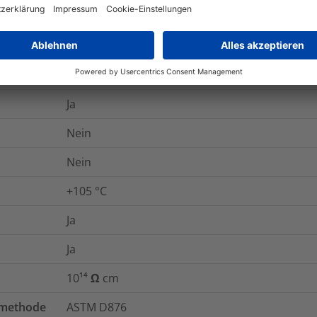
84852-53-9
30
kV/mm
284-366-9
Ja
Nein
Nein
+105 °C
Ja
Ja
10¹⁴ Ω cm
tmethode
ASTM D876