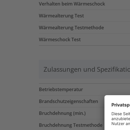
Verhalten beim Wärmeschock
Wärmealterung Test
Wärmealterung Testmethode
Wärmeschock Test
Zulassungen und Spezifikati
Betriebstemperatur
Brandschutzeigenschaften
Bruchdehnung (min.)
Bruchdehnung Testmethode