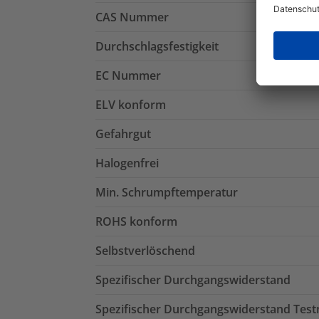
CAS Nummer
Durchschlagsfestigkeit
EC Nummer
ELV konform
Gefahrgut
Halogenfrei
Min. Schrumpftemperatur
ROHS konform
Selbstverlöschend
Spezifischer Durchgangswiderstand
Spezifischer Durchgangswiderstand Tes