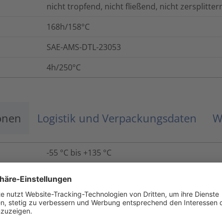
nicht tropfend, nicht fließend, nicht zersplitter
168h/158°C
SAE-AMS-DTL-23053
4h/250°C
onen
Logistik und Verpackungsdaten
W
-55 °C bis +135 °C
UL224 VW-1
4
%
ASTM D638