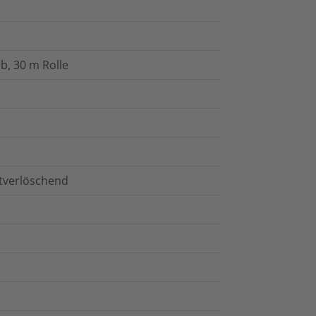
b, 30 m Rolle
stverlöschend