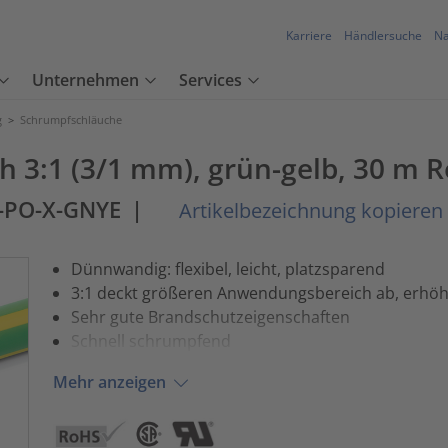
Karriere
Händlersuche
Na
Unternehmen
Services
g
>
Schrumpfschläuche
3:1 (3/1 mm), grün-gelb, 30 m R
1-PO-X-GNYE
|
Artikelbezeichnung kopieren
Dünnwandig: flexibel, leicht, platzsparend
3:1 deckt größeren Anwendungsbereich ab, erhö
Sehr gute Brandschutzeigenschaften
Schnell schrumpfend
Mehr anzeigen