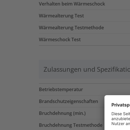
Verhalten beim Wärmeschock
Wärmealterung Test
Wärmealterung Testmethode
Wärmeschock Test
Zulassungen und Spezifikati
Betriebstemperatur
Brandschutzeigenschaften
Bruchdehnung (min.)
Bruchdehnung Testmethode