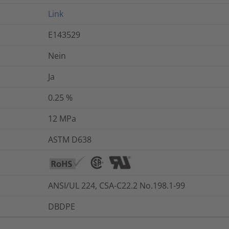
Link
E143529
Nein
Ja
0.25
%
12
MPa
ASTM D638
ANSI/UL 224, CSA-C22.2 No.198.1-99
DBDPE