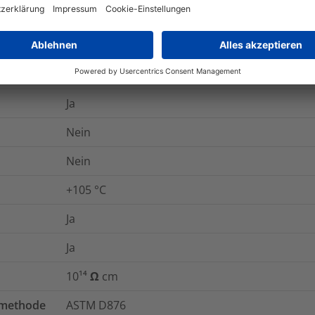
84852-53-9
30
kV/mm
284-366-9
Ja
Nein
Nein
+105 °C
Ja
Ja
10¹⁴ Ω cm
tmethode
ASTM D876