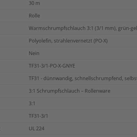
30
m
Rolle
Warmschrumpfschlauch 3:1 (3/1 mm), grün-gel
Polyolefin, strahlenvernetzt (PO-X)
Nein
TF31-3/1-PO-X-GNYE
TF31 - dünnwandig, schnellschrumpfend, selb
3:1 Schrumpfschlauch – Rollenware
3:1
TF31-3/1
g
UL 224